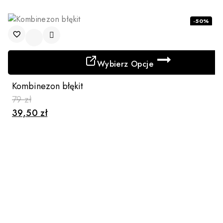
-50%
Wybierz Opcje
Ten
Kombinezon błękit
produkt
79
zł
ma
39,50
zł
wiele
wariantów.
Opcje
można
wybrać
na
stronie
produktu