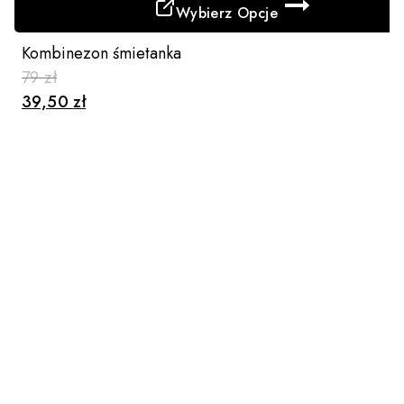
Wybierz Opcje
Ten
Kombinezon śmietanka
produkt
79
zł
ma
39,50
zł
wiele
wariantów.
Opcje
można
wybrać
na
stronie
produktu