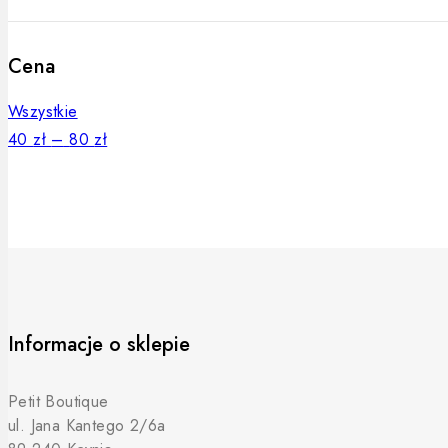
Cena
Wszystkie
Zakres
40
zł
–
80
zł
cen:
od
40 zł
do
80 zł
Informacje o sklepie
Petit Boutique
ul. Jana Kantego 2/6a