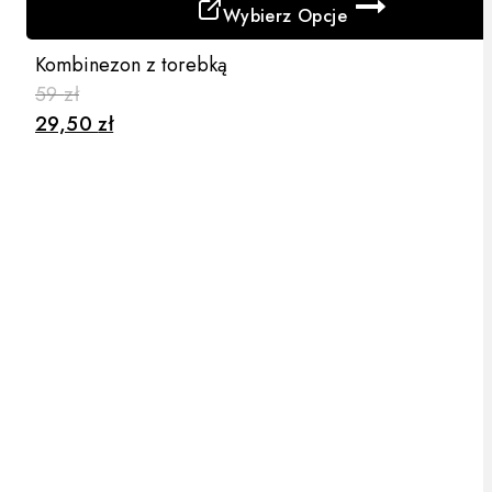
Wybierz Opcje
Ten
Kombinezon z torebką
produkt
59
zł
ma
29,50
zł
wiele
wariantów.
Opcje
można
wybrać
na
stronie
produktu