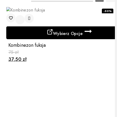
-50%
Wybierz Opcje
Ten
Kombinezon fuksja
produkt
75
zł
ma
37,50
zł
wiele
wariantów.
Opcje
można
wybrać
na
stronie
produktu