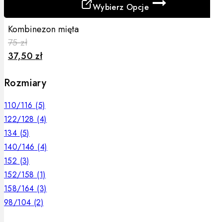
Wybierz Opcje
produktu
Ten
Kombinezon mięta
produkt
75
zł
ma
37,50
zł
wiele
wariantów.
Rozmiary
Opcje
można
110/116
(5)
wybrać
na
122/128
(4)
stronie
134
(5)
produktu
140/146
(4)
152
(3)
152/158
(1)
158/164
(3)
98/104
(2)