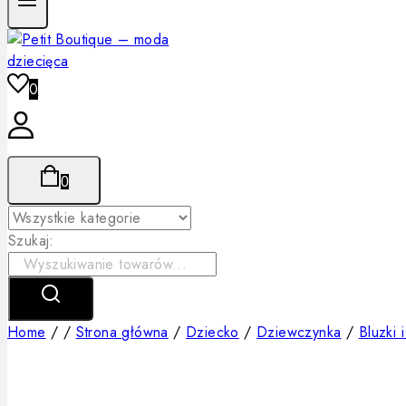
0
0
Szukaj:
Home
/
/
Strona główna
/
Dziecko
/
Dziewczynka
/
Bluzki 