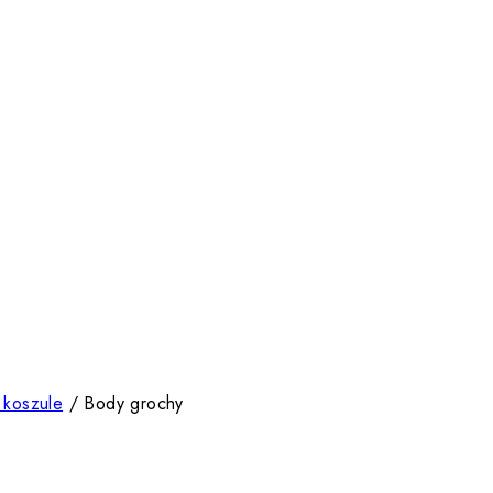
i koszule
/
Body grochy