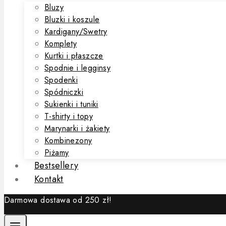
Bluzy
Bluzki i koszule
Kardigany/Swetry
Komplety
Kurtki i płaszcze
Spodnie i legginsy
Spodenki
Spódniczki
Sukienki i tuniki
T-shirty i topy
Marynarki i żakiety
Kombinezony
Piżamy
Bestsellery
Kontakt
Darmowa dostawa od 250 zł!