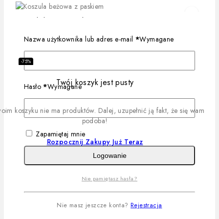
Koszula beżowa z paskiem
Quick View
Nazwa użytkownika lub adres e-mail
*
Wymagane
Dowiedz Się Więcej
-75%
Koszula puder z paskiem
Quick View
Twój koszyk jest pusty
69
zł
Hasło
*
Wymagane
17,25
zł
oim koszyku nie ma produktów. Dalej, uzupełnić ją fakt, że się wam
Ten produkt ma wiele
Ten produkt ma wiele wariantów. Opcje można wybrać na
podoba!
wariantów. Opcje można
stronie produktu
Wybierz Opcje
wybrać na stronie produktu
Zapamiętaj mnie
Rozpocznij Zakupy Już Teraz
Logowanie
Bluza miś bordo
Quick View
Nie pamiętasz hasła?
Dowiedz Się Więcej
Nie masz jeszcze konta?
Rejestracja
Spodnie czarne
Quick View