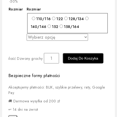
-50%
Rozmiar
Rozmiar
110/116
122
128/134
140/146
152
158/164
ilość Dzwony grochy
Dodaj Do Koszyka
Bezpieczne formy płatności
Akceptujemy płatności: BLIK, szybkie przelewy, raty, Google
Pay.
🚚 Darmowa wysyłka od 200 zł
↩️ 14 dni na zwrot