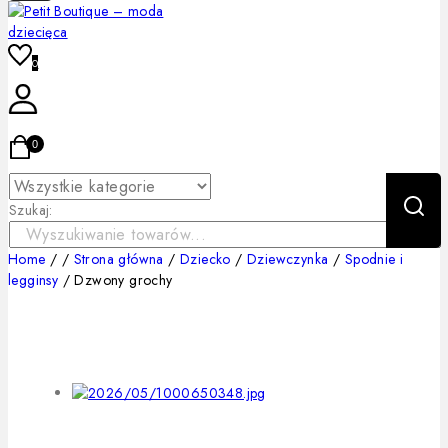
0
0
Szukaj:
Home
/
/
Strona główna
/
Dziecko
/
Dziewczynka
/
Spodnie i
legginsy
/
Dzwony grochy