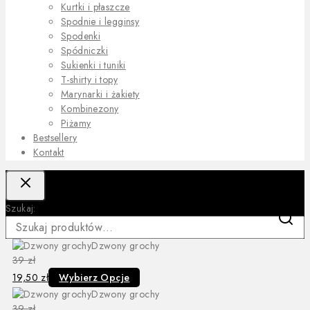
Kurtki i płaszcze
Spodnie i legginsy
Spodenki
Spódniczki
Sukienki i tuniki
T-shirty i topy
Marynarki i żakiety
Kombinezony
Piżamy
Bestsellery
Kontakt
Szukaj:
Szukaj
Dzwony grochy
39
zł
19,50
zł
Wybierz Opcje
Dzwony grochy
39
zł