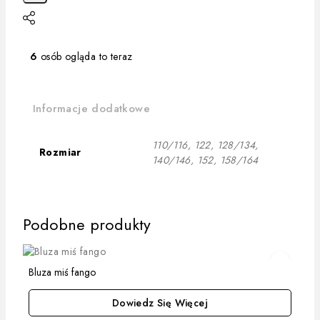
6
osób ogląda to teraz
Informacje dodatkowe
110/116, 122, 128/134,
Rozmiar
140/146, 152, 158/164
Podobne produkty
Bluza miś fango
Quick View
Dowiedz Się Więcej