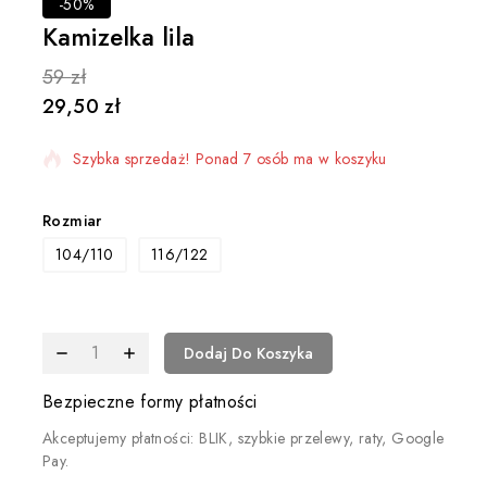
-50%
Kamizelka lila
59
zł
29,50
zł
5 produktów sprzedanych w ciągu ostatniej 3 godzin
Szybka sprzedaż! Ponad 7 osób ma w koszyku
Rozmiar
104/110
116/122
Dodaj Do Koszyka
Bezpieczne formy płatności
Akceptujemy płatności: BLIK, szybkie przelewy, raty, Google
Pay.