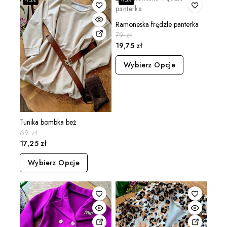
-75%
-75%
Ramoneska frędzle panterka
79
zł
19,75
zł
Wybierz Opcje
Tunika bombka beż
69
zł
17,25
zł
Wybierz Opcje