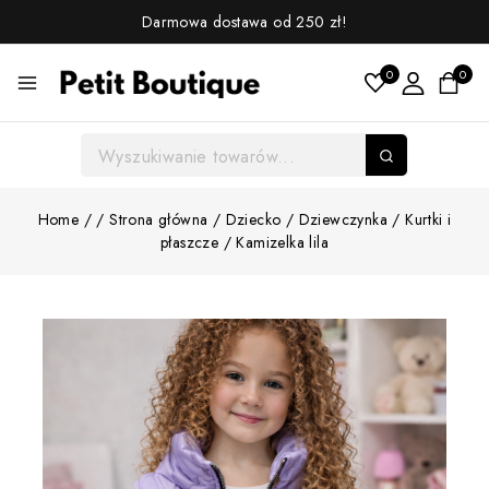
Darmowa dostawa od 250 zł!
0
0
Home
/
/
Strona główna
/
Dziecko
/
Dziewczynka
/
Kurtki i
płaszcze
/
Kamizelka lila