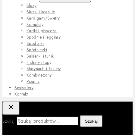
Bluzy
Bluzki i koszule
Kardigany/Swetry
Komplety
Kurtki i płaszcze
Spodnie i legginsy
Spodenki
Spódniczki
Sukienki i tuniki
T-shirty i topy
Marynarki i żakiety
Kombinezony
Piżamy
Bestsellery
Kontakt
Szukaj:
Szukaj