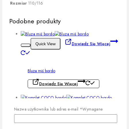
Rozmiar
110/116
Podobne produkty
Dowiedz Się Więcej
Quick View
Bluza miś bordo
Dowiedz Się Więcej
Dowiedz Się Więcej
Quick View
Nazwa użytkownika lub adres e-mail
*
Wymagane