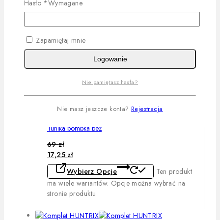
Hasło
*
Wymagane
Komplet COCO bordo
Dowiedz Się Więcej
Zapamiętaj mnie
-75%
Logowanie
Wybierz Opcje
Quick View
Nie pamiętasz hasła?
Ten produkt ma wiele wariantów. Opcje można
wybrać na stronie produktu
Nie masz jeszcze konta?
Rejestracja
Tunika bombka beż
69
zł
17,25
zł
Wybierz Opcje
Ten produkt
ma wiele wariantów. Opcje można wybrać na
stronie produktu