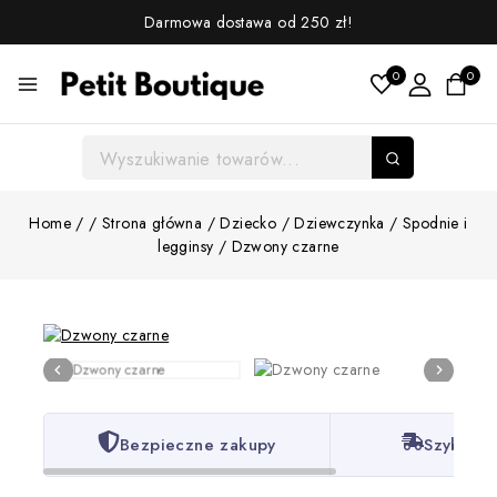
Darmowa dostawa od 250 zł!
0
0
Home
/
/
Strona główna
/
Dziecko
/
Dziewczynka
/
Spodnie i
legginsy
/
Dzwony czarne
Bezpieczne zakupy
Szybka w