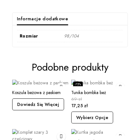
Informacje dodatkowe
Rozmiar
98/104
Podobne produkty
-75%
Koszula beżowa z paskiem
Tunika bombka beż
69
zł
Dowiedz Się Więcej
17,25
zł
Wybierz Opcje