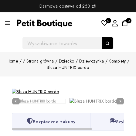
Darmowa dostawa od 250 zł!
0
0
Home
/
/
Strona główna
/
Dziecko
/
Dziewczynka
/
Komplety
/
Bluza HUNTRIX bordo
Bezpieczne zakupy
Szybka w