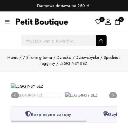
Darmowa dostawa od 250 zł!
0
0
Home
/
/
Strona główna
/
Dziecko
/
Dziewczynka
/
Spodnie i
legginsy
/
LEGGINSY BEŻ
Bezpieczne zakupy
Szybka w