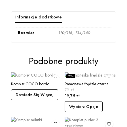
Informacje dodatkowe
Rozmiar
110/116, 134/140
Podobne produkty
-75%
Komplet COCO bordo
Ramoneska frędzle czarna
79
zł
Dowiedz Się Więcej
19,75
zł
Wybierz Opcje