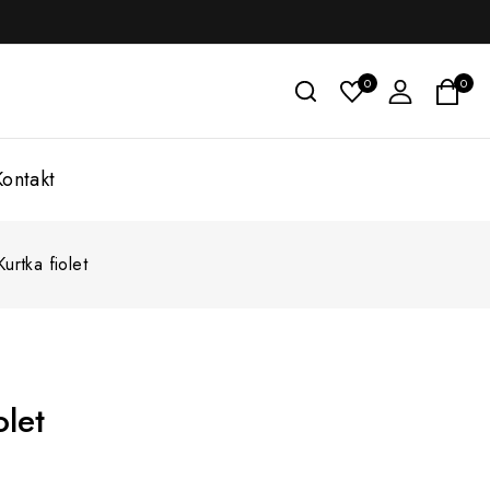
0
0
Kontakt
Kurtka fiolet
olet
 sprzedanych w ciągu ostatniej 15 godzin