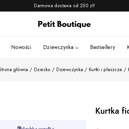
Darmowa dostawa od 250 zł!
Nowości
Dziewczynka
Bestsellery
Strona główna
/
Dziecko
/
Dziewczynka
/
Kurtki i płaszcze
/
Kurtka fi
6 produktów
Szybka wysyłka