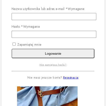
Dowiedz Się Więcej
Quick View
Nazwa użytkownika lub adres e-mail
*
Wymagane
Hasło
*
Wymagane
Komplet COCO bordo
Dowiedz Się Więcej
Zapamiętaj mnie
Logowanie
Nie pamiętasz hasła?
Nie masz jeszcze konta?
Rejestracja