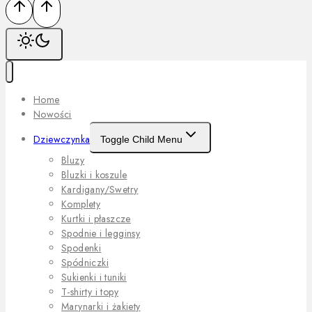
Home
Nowości
Dziewczynka
Toggle Child Menu
Bluzy
Bluzki i koszule
Kardigany/Swetry
Komplety
Kurtki i płaszcze
Spodnie i legginsy
Spodenki
Spódniczki
Sukienki i tuniki
T-shirty i topy
Marynarki i żakiety