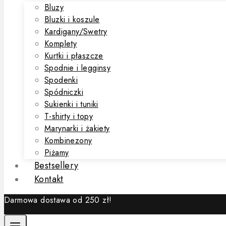
Bluzy
Bluzki i koszule
Kardigany/Swetry
Komplety
Kurtki i płaszcze
Spodnie i legginsy
Spodenki
Spódniczki
Sukienki i tuniki
T-shirty i topy
Marynarki i żakiety
Kombinezony
Piżamy
Bestsellery
Kontakt
Darmowa dostawa od 250 zł!