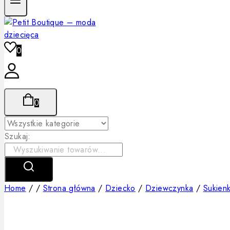
0
0
Szukaj:
Home
/
/
Strona główna
/
Dziecko
/
Dziewczynka
/
Sukienki