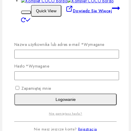
Dowiedz Się Więcej
Quick View
Komplet COCO bordo
Nazwa użytkownika lub adres e-mail
*
Wymagane
Dowiedz Się Więcej
Hasło
*
Wymagane
Dowiedz Się Więcej
Quick View
Zapamiętaj mnie
Logowanie
Spodnie czekolada
Nie pamiętasz hasła?
Dowiedz Się Więcej
Nie masz jeszcze konta?
Rejestracja
-75%