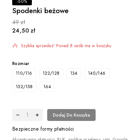
-50%
Spodenki beżowe
49
zł
24,50
zł
7 produktów sprzedanych w ciągu ostatniej 10 godzin
Szybka sprzedaż! Ponad 8 osób ma w koszyku
Rozmiar
110/116
122/128
134
140/146
152/158
164
Dodaj Do Koszyka
Bezpieczne formy płatności
Akceptujemy płatności: BLIK, szybkie przelewy, raty, Google