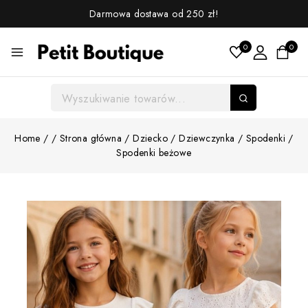
Darmowa dostawa od 250 zł!
0
0
Home
/
/
Strona główna
/
Dziecko
/
Dziewczynka
/
Spodenki
/
Spodenki beżowe